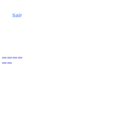
Sair
investidornojapao
.com