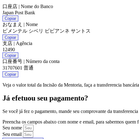
口座店 | Nome do Banco
Japan Post Bank
Copiar
おなまえ | Nome
ピメンテル シベリ ビビアンネ サントス
Copiar
支店 | Agência
12490
Copiar
口座番号 | Número da conta
31707601 普通
Copiar
Veja o valor total da Incisão da Mentoria, faça a transferencia banc
Já efetuou seu pagamento?
Se você já fez o pagamento, mande seu comprovante da transferencia 
Preencha os campos abaixo com nome e email, para sabermos quem f
Seu nome
Seu email