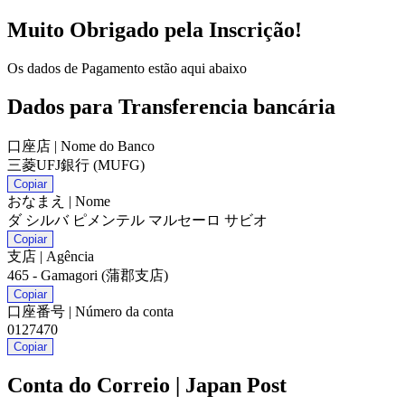
Muito Obrigado pela Inscrição!
Os dados de Pagamento estão aqui abaixo
Dados para Transferencia bancária
口座店 | Nome do Banco
三菱UFJ銀行 (MUFG)
Copiar
おなまえ | Nome
ダ シルバ ピメンテル マルセーロ サビオ
Copiar
支店 | Agência
465 - Gamagori (蒲郡支店)
Copiar
口座番号 | Número da conta
0127470
Copiar
Conta do Correio | Japan Post