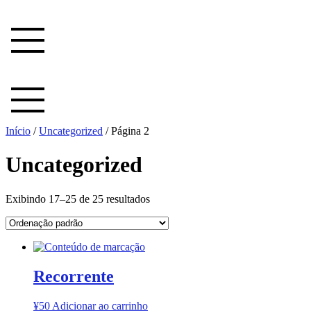
Ir
para
o
conteúdo
Início
/
Uncategorized
/ Página 2
Uncategorized
Exibindo 17–25 de 25 resultados
Recorrente
¥
50
Adicionar ao carrinho