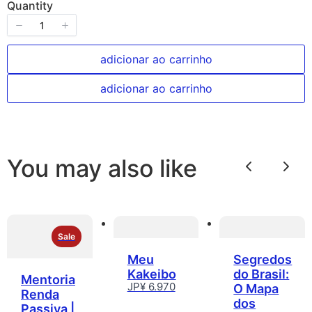
g
Quantity
o
r
adicionar ao carrinho
a
adicionar ao carrinho
You may also like
Anterior
Pró
Sale
Meu
Segredos
Kakeibo
do Brasil:
Mentoria
JP¥ 6.970
O Mapa
Renda
dos
Passiva |