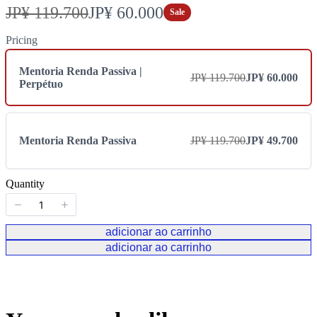
E
A
JP¥ 119.700
JP¥ 60.000
Sale
r
g
Pricing
a
o
Mentoria Renda Passiva |
JP¥ 119.700
JP¥ 60.000
Perpétuo
r
a
Mentoria Renda Passiva
JP¥ 119.700
JP¥ 49.700
Quantity
adicionar ao carrinho
adicionar ao carrinho