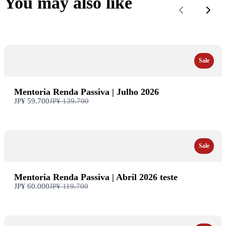
You may also like
Anterior
Próx
Sale
Mentoria Renda Passiva | Julho 2026
Compare
JP¥ 59.700
JP¥ 139.700
com
Sale
Mentoria Renda Passiva | Abril 2026 teste
Compare
JP¥ 60.000
JP¥ 119.700
com