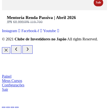
Sale
Mentoria Renda Passiva | Abril 2026
Compare
JP¥ 60.000
JP¥ 119.700
com
Instagram
Facebook-f
Youtube
© 2021
Clube de Investidores no Japão
All rights Reserved.
Painel
Meus Cursos
Configurações
Sair
investidornojapao
.com