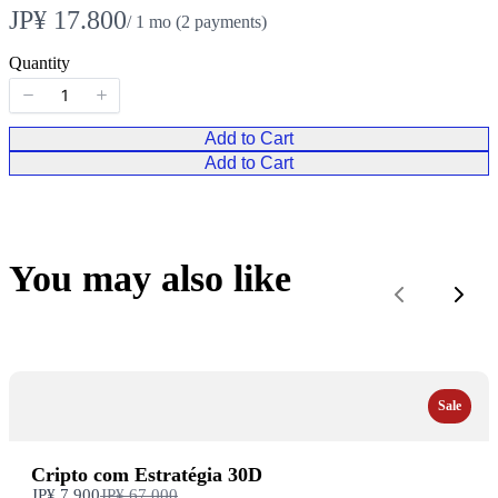
N
JP¥ 17.800
/ 1 mo
(2 payments)
o
Quantity
w
Add to Cart
Add to Cart
You may also like
Previous
Next
Sale
Cripto com Estratégia 30D
Compare
JP¥ 7.900
JP¥ 67.000