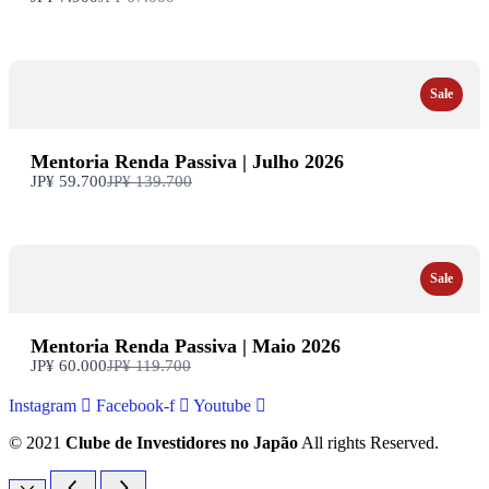
to
Sale
Mentoria Renda Passiva | Julho 2026
Compare
JP¥ 59.700
JP¥ 139.700
to
Sale
Mentoria Renda Passiva | Maio 2026
Compare
JP¥ 60.000
JP¥ 119.700
to
Instagram
Facebook-f
Youtube
© 2021
Clube de Investidores no Japão
All rights Reserved.