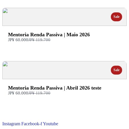
Sale
Mentoria Renda Passiva | Maio 2026
Compare
JP¥ 60.000
JP¥ 119.700
com
Sale
Mentoria Renda Passiva | Abril 2026 teste
Compare
JP¥ 60.000
JP¥ 119.700
com
Instagram
Facebook-f
Youtube