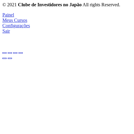
© 2021
Clube de Investidores no Japão
All rights Reserved.
Painel
Meus Cursos
Configurações
Sair
investidornojapao
.com