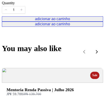
Quantity
adicionar ao carrinho
adicionar ao carrinho
You may also like
Anterior
Próx
Sale
Mentoria Renda Passiva | Julho 2026
Compare
JP¥ 59.700
JP¥ 139.700
com