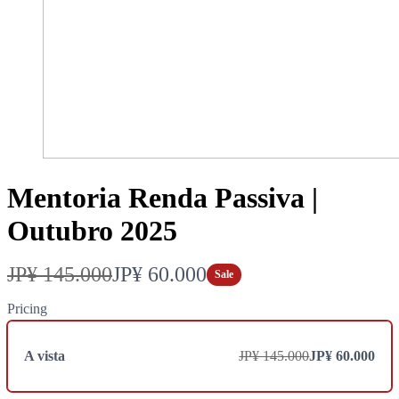
Mentoria Renda Passiva |
Outubro 2025
E
A
JP¥ 145.000
JP¥ 60.000
Sale
r
g
Pricing
a
o
A vista
JP¥ 145.000
JP¥ 60.000
r