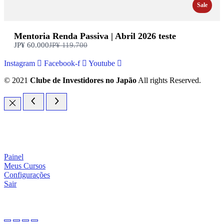
Sale
Mentoria Renda Passiva | Abril 2026 teste
Compare
JP¥ 60.000
JP¥ 119.700
com
Instagram
Facebook-f
Youtube
© 2021
Clube de Investidores no Japão
All rights Reserved.
Painel
Meus Cursos
Configurações
Sair
investidornojapao
.com