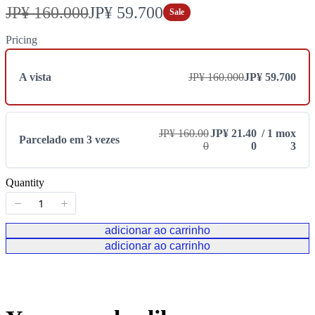
E
A
JP¥ 160.000
JP¥ 59.700
Sale
r
g
Pricing
a
o
A vista
JP¥ 160.000
JP¥ 59.700
r
a
JP¥ 160.00
JP¥ 21.40
/ 1 mox
Parcelado em 3 vezes
0
0
3
Quantity
adicionar ao carrinho
adicionar ao carrinho