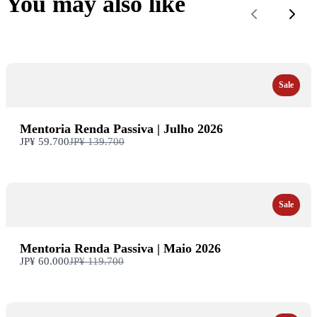
You may also like
Anterior
Próx
Sale
Mentoria Renda Passiva | Julho 2026
Compare
JP¥ 59.700
JP¥ 139.700
com
Sale
Mentoria Renda Passiva | Maio 2026
Compare
JP¥ 60.000
JP¥ 119.700
com